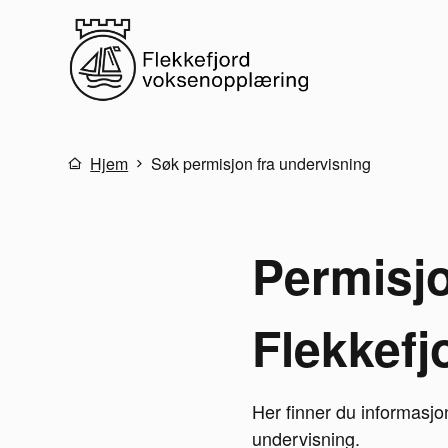
Flekkefjord voksenopplæring
Du er her:
Hjem
Søk permisjon fra undervisning
Permisjo
Flekkefj
Her finner du informasj
undervisning.