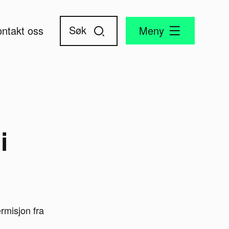
ntakt oss
Meny
i
rmisjon fra