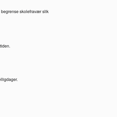
å begrense skolefravær slik
tiden.
lligdager.