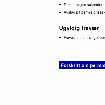
Rektor avgjør søknaden, 
Avslag på permisjonssøkn
Ugyldig fravær
Fravær uten innvilget pe
Forskrift om permis