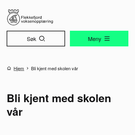
Flekkefjord voksenopplæring
Søk
Meny
Du er her:
Hjem
Bli kjent med skolen vår
Bli kjent med skolen
vår