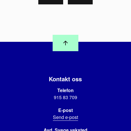
Kontakt oss
Telefon
915 83 709
E-post
Send e-post
Avd. Svege veksted