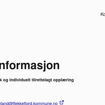
Ko
informasjon
og individuelt tilrettelagt opplæring
aeland@flekkefjord.kommune.no